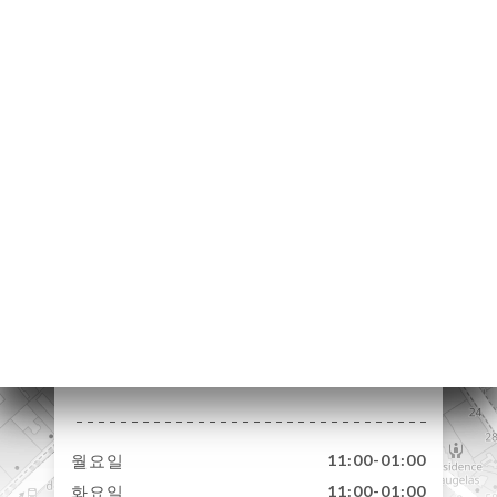
하기
러리
뷰
뉴
MENTS
락처
354B Rue de
Vaugirard
75015 Paris France
월요일
11:00-01:00
화요일
11:00-01:00