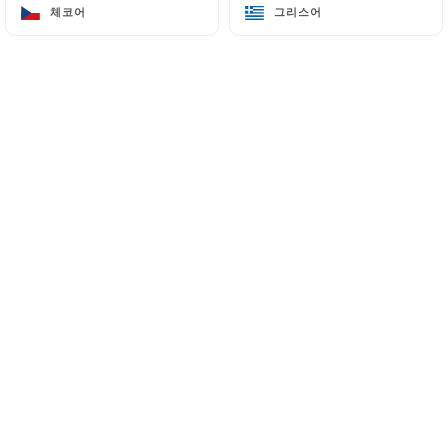
체코어
체코어
그리스어
그리스어
354B Rue de Vaugirard
75015 Paris France
+33611100659
이름
이메일
전화번호