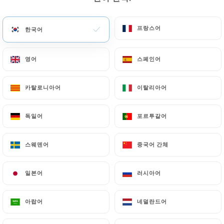
메뉴
KO
프랑스어
프랑스어
한국어
한국어
영어
영어
스페인어
스페인어
카탈로니아어
카탈로니아어
이탈리아어
이탈리아어
/
홈
연락처
연락처
독일어
독일어
포르투갈어
포르투갈어
스웨덴어
스웨덴어
중국어 간체
중국어 간체
일본어
일본어
러시아어
러시아어
아랍어
아랍어
네덜란드어
네덜란드어
Le comptoir rugby Bar